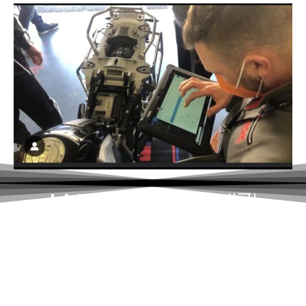
I NOSTRI
SERVIZI
Scopri tutti i servizi offerti
dalla nostra officina
meccanica per ogni tua
esigenza su scooter, moto e