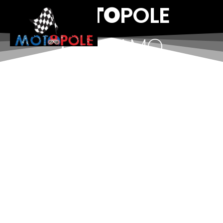
MOTO
POLE
CHI
SIAMO
Negli ultimi nove anni, l'officina
meccanica Motopole ha
rappresentato un punto di riferimento
nel settore per la sua capacità di
fornire servizi di alta qualità e soluzioni
innovative. L'officina ha visto crescere
la propria esperienza nella riparazione
e manutenzione di motoveicoli di ogni
tipo. Grazie all'uso di
tecnologie
all'avanguardia
e a un team di